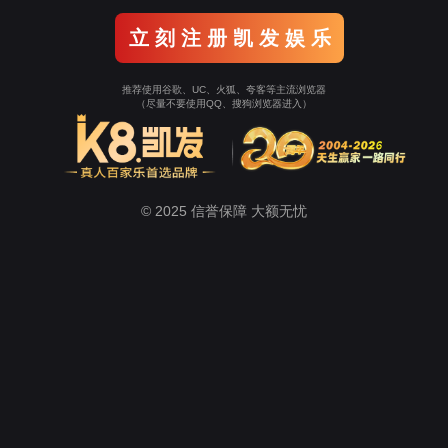
立 刻 注 册 凯 发 娱 乐
推荐使用谷歌、UC、火狐、夸客等主流浏览器
（尽量不要使用QQ、搜狗浏览器进入）
© 2025 信誉保障 大额无忧